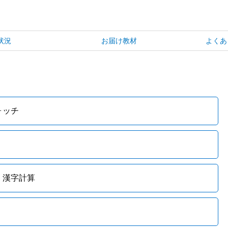
状況
お届け教材
よくあ
ォッチ
・漢字計算