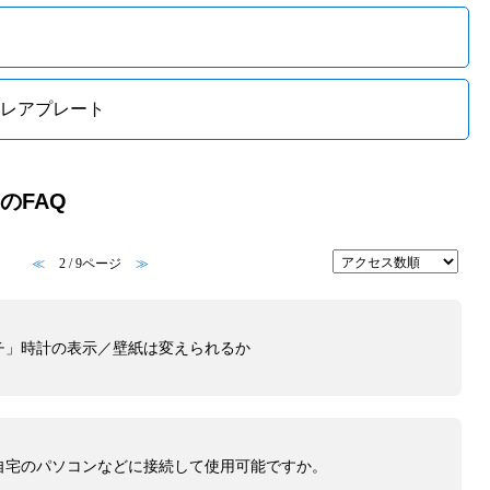
 レアプレート
内のFAQ
≪
2 / 9ページ
≫
チ」時計の表示／壁紙は変えられるか
自宅のパソコンなどに接続して使用可能ですか。