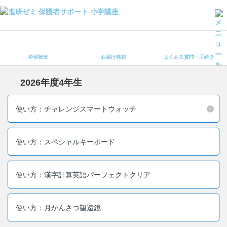
学習状況
お届け教材
学習状況
お届け教材
よくある質問・手続き
よくある質問・手続き
保護者サポート小学講座 トップ
2026年度4年生
登録情報の変更・各種お手続き
使い方：チャレンジスマートウォッチ
会員ページへログイン
お客様サポート(手続き・照会)
使い方：スペシャルキーボード
よくある質問・お問い合わせ
使い方：漢字計算英語パーフェクトクリア
カテゴリーから探す
お問い合わせ窓口
使い方：月かんさつ望遠鏡