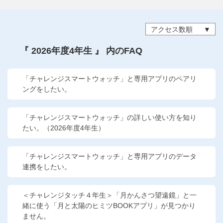
他の講座のよくある質問・手続きはこちら
アクセス数順
こどもちゃれんじ
『 2026年度4年生 』 内のFAQ
進研ゼミ 中学講座
進研ゼミ 中学講座 中高一貫
「チャレンジスマートウォッチ」と専用アプリのペアリ
ングをしたい。
進研ゼミ 高校講座
「チャレンジスマートウォッチ」の詳しい使い方を知り
たい。（2026年度4年生）
進研ゼミ小学講座のご紹介はこちら
「チャレンジスマートウォッチ」と専用アプリのデータ
連携をしたい。
会員サイト(お子様用)はこちら
＜チャレンジタッチ４年生＞「月かんさつ望遠鏡」と一
緒に使う「月と太陽のヒミツBOOKアプリ」が見つかり
ません。