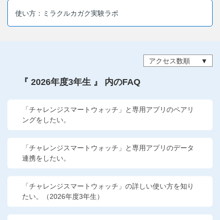
他の講座のよくある質問・手続きはこちら
使い方：ミラクルカガク実験ラボ
こどもちゃれんじ
進研ゼミ 中学講座
アクセス数順
進研ゼミ 中学講座 中高一貫
『 2026年度3年生 』 内のFAQ
進研ゼミ 高校講座
「チャレンジスマートウォッチ」と専用アプリのペアリ
ングをしたい。
進研ゼミ小学講座のご紹介はこちら
「チャレンジスマートウォッチ」と専用アプリのデータ
連携をしたい。
会員サイト(お子様用)はこちら
「チャレンジスマートウォッチ」の詳しい使い方を知り
たい。（2026年度3年生）