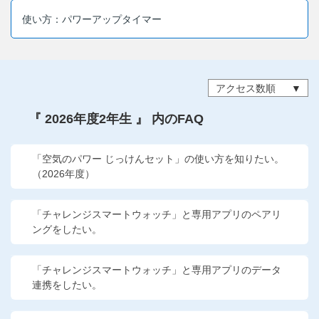
他の講座のよくある質問・手続きはこちら
使い方：パワーアップタイマー
こどもちゃれんじ
進研ゼミ 中学講座
アクセス数順
進研ゼミ 中学講座 中高一貫
『 2026年度2年生 』 内のFAQ
進研ゼミ 高校講座
「空気のパワー じっけんセット」の使い方を知りたい。
（2026年度）
進研ゼミ小学講座のご紹介はこちら
「チャレンジスマートウォッチ」と専用アプリのペアリ
ングをしたい。
会員サイト(お子様用)はこちら
「チャレンジスマートウォッチ」と専用アプリのデータ
連携をしたい。