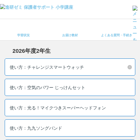
学習状況
お届け教材
学習状況
お届け教材
よくある質問・手続き
よくある質問・手続き
保護者サポート小学講座 トップ
2026年度2年生
登録情報の変更・各種お手続き
使い方：チャレンジスマートウォッチ
会員ページへログイン
お客様サポート(手続き・照会)
使い方：空気のパワー じっけんセット
よくある質問・お問い合わせ
使い方：光る！マイクつきスーパーヘッドフォン
カテゴリーから探す
お問い合わせ窓口
使い方：九九ソングバンド