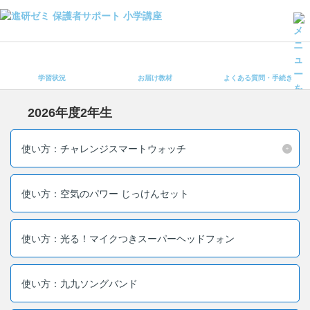
学習状況
お届け教材
学習状況
お届け教材
よくある質問・手続き
よくある質問・手続き
保護者サポート小学講座 トップ
2026年度2年生
登録情報の変更・各種お手続き
使い方：チャレンジスマートウォッチ
会員ページへログイン
お客様サポート(手続き・照会)
使い方：空気のパワー じっけんセット
よくある質問・お問い合わせ
使い方：光る！マイクつきスーパーヘッドフォン
カテゴリーから探す
お問い合わせ窓口
使い方：九九ソングバンド