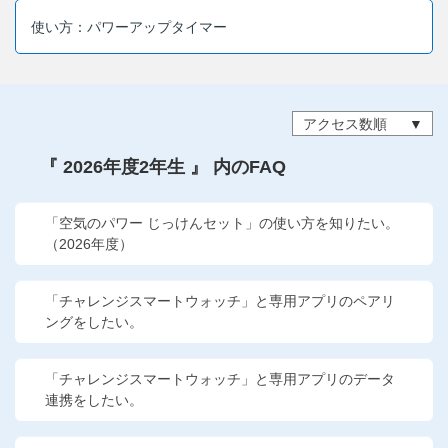
他の講座のよくある質問・手続きはこちら
使い方：パワーアップタイマー
こどもちゃれんじ
進研ゼミ 中学講座
アクセス数順
進研ゼミ 中学講座 中高一貫
『 2026年度2年生 』 内のFAQ
進研ゼミ 高校講座
「空気のパワー じっけんセット」の使い方を知りたい。
（2026年度）
進研ゼミ小学講座のご紹介はこちら
「チャレンジスマートウォッチ」と専用アプリのペアリ
ングをしたい。
会員サイト(お子様用)はこちら
「チャレンジスマートウォッチ」と専用アプリのデータ
連携をしたい。