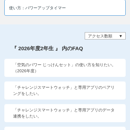
他の講座のよくある質問・手続きはこちら
使い方：パワーアップタイマー
こどもちゃれんじ
進研ゼミ 中学講座
アクセス数順
進研ゼミ 中学講座 中高一貫
『 2026年度2年生 』 内のFAQ
進研ゼミ 高校講座
「空気のパワー じっけんセット」の使い方を知りたい。
（2026年度）
進研ゼミ小学講座のご紹介はこちら
「チャレンジスマートウォッチ」と専用アプリのペアリ
ングをしたい。
会員サイト(お子様用)はこちら
「チャレンジスマートウォッチ」と専用アプリのデータ
連携をしたい。