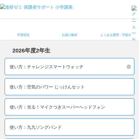
学習状況
お届け教材
学習状況
お届け教材
よくある質問・手続き
よくある質問・手続き
保護者サポート小学講座 トップ
2026年度2年生
登録情報の変更・各種お手続き
使い方：チャレンジスマートウォッチ
会員ページへログイン
お客様サポート(手続き・照会)
使い方：空気のパワー じっけんセット
よくある質問・お問い合わせ
使い方：光る！マイクつきスーパーヘッドフォン
カテゴリーから探す
お問い合わせ窓口
使い方：九九ソングバンド