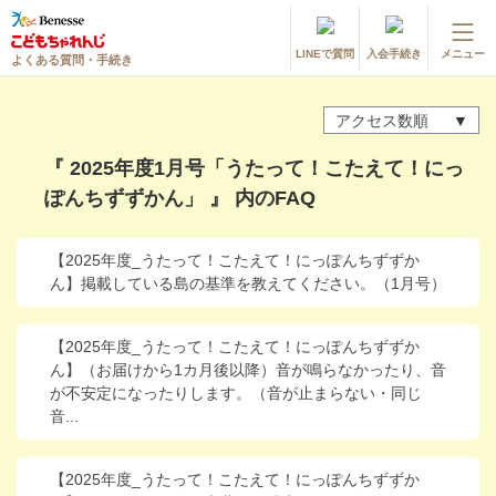
LINEで質問
入会手続き
メニュー
よくある質問・手続き
登録情報の変更・各種お手続き
アクセス数順
会員ページへログイン
お客様サポート(手続き・照会)
『 2025年度1月号「うたって！こたえて！にっ
ぽんちずずかん」 』 内のFAQ
よくある質問・お問い合わせ
カテゴリーから探す
【2025年度_うたって！こたえて！にっぽんちずずか
ん】掲載している島の基準を教えてください。（1月号）
お問い合わせ窓口
【2025年度_うたって！こたえて！にっぽんちずずか
ん】（お届けから1カ月後以降）音が鳴らなかったり、音
他の講座のよくある質問・手続きはこちら
が不安定になったりします。（音が止まらない・同じ
音...
進研ゼミ 小学講座
進研ゼミ 中学講座
【2025年度_うたって！こたえて！にっぽんちずずか