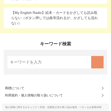
進研ゼミ 中学講座 中高一貫
【My English Radio】絵本・カードをかざしても読み取
進研ゼミ 高校講座
らない（ボタン押しでは曲等流れるが、かざしても流れ
ない）
こどもちゃれんじのご紹介はこちら
キーワード検索
会員サイトはこちら
商標について
利用規約・個人情報の取り扱いについて
個人情報に関するセキュリティ対策・
拡散防止等の取り組み進捗
: ベネッセお客様本部