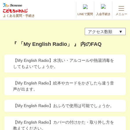
LINEで質問
入会手続き
メニュー
よくある質問・手続き
登録情報の変更・各種お手続き
アクセス数順
会員ページへログイン
お客様サポート(手続き・照会)
『 「My English Radio」 』 内のFAQ
よくある質問・お問い合わせ
【My English Radio】水洗い・アルコールや熱湯消毒を
してもよいでしょうか。
カテゴリーから探す
お問い合わせ窓口
【My English Radio】絵本やカードをかざしたら違う音
声が出ます。
他の講座のよくある質問・手続きはこちら
【My English Radio】おふろで使用は可能でしょうか。
進研ゼミ 小学講座
【My English Radio】カバーの付けかた・取り外し方を
進研ゼミ 中学講座
教えてください。