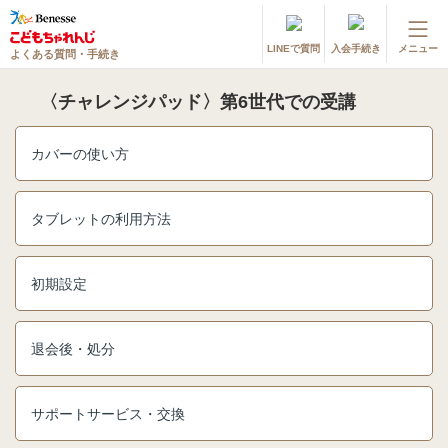
LINEで質問
入会手続き
メニュー
よくある質問・手続き
登録情報の変更・各種お手続き
〈チャレンジパッド〉第6世代での受講
会員ページへログイン
お客様サポート(手続き・照会)
カバーの使い方
よくある質問・お問い合わせ
タブレットの利用方法
カテゴリーから探す
お問い合わせ窓口
初期設定
他の講座のよくある質問・手続きはこちら
退会後・処分
進研ゼミ 小学講座
サポートサービス・交換
進研ゼミ 中学講座