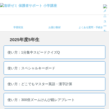
学習状況
お届け教材
学習状況
お届け教材
よくある質問・手続き
よくある質問・手続き
保護者サポート小学講座 トップ
2025年度5年生
登録情報の変更・各種お手続き
使い方：1分集中スピードクイズQ
会員ページへログイン
お客様サポート(手続き・照会)
使い方：スペシャルキーボード
よくある質問・お問い合わせ
使い方：どこでもマスター英語・漢字計算
カテゴリーから探す
お問い合わせ窓口
使い方：300倍ズームけんび鏡レアプレート