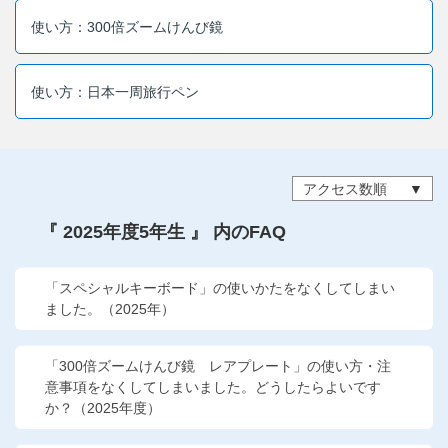
他の講座のよくある質問・手続きはこちら
使い方：300倍ズームけんび鏡
こどもちゃれんじ
使い方：日本一周旅行ペン
進研ゼミ 中学講座
進研ゼミ 中学講座 中高一貫
アクセス数順
進研ゼミ 高校講座
『 2025年度5年生 』 内のFAQ
進研ゼミ小学講座のご紹介はこちら
「スペシャルキーボード」の使いかたをなくしてしまい
ました。（2025年）
会員サイト(お子様用)はこちら
「300倍ズームけんび鏡 レアプレート」の使い方・注
意事項をなくしてしまいました。どうしたらよいです
か？（2025年度）