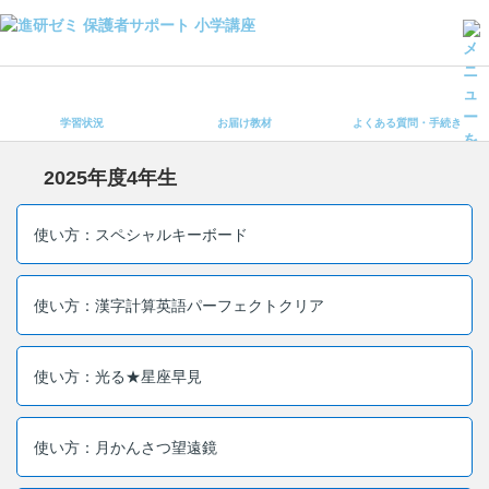
学習状況
お届け教材
学習状況
お届け教材
よくある質問・手続き
よくある質問・手続き
保護者サポート小学講座 トップ
2025年度4年生
登録情報の変更・各種お手続き
使い方：スペシャルキーボード
会員ページへログイン
お客様サポート(手続き・照会)
使い方：漢字計算英語パーフェクトクリア
よくある質問・お問い合わせ
使い方：光る★星座早見
カテゴリーから探す
お問い合わせ窓口
使い方：月かんさつ望遠鏡