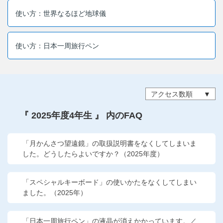
他の講座のよくある質問・手続きはこちら
使い方：世界なるほど地球儀
こどもちゃれんじ
使い方：日本一周旅行ペン
進研ゼミ 中学講座
進研ゼミ 中学講座 中高一貫
アクセス数順
進研ゼミ 高校講座
『 2025年度4年生 』 内のFAQ
進研ゼミ小学講座のご紹介はこちら
「月かんさつ望遠鏡」の取扱説明書をなくしてしまいま
した。どうしたらよいですか？（2025年度）
会員サイト(お子様用)はこちら
「スペシャルキーボード」の使いかたをなくしてしまい
ました。（2025年）
「日本一周旅行ペン」の液晶が消えかかっています。／