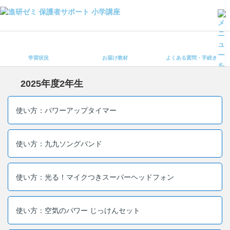
学習状況
お届け教材
学習状況
お届け教材
よくある質問・手続き
よくある質問・手続き
保護者サポート小学講座 トップ
2025年度2年生
登録情報の変更・各種お手続き
使い方：パワーアップタイマー
会員ページへログイン
お客様サポート(手続き・照会)
使い方：九九ソングバンド
よくある質問・お問い合わせ
使い方：光る！マイクつきスーパーヘッドフォン
カテゴリーから探す
お問い合わせ窓口
使い方：空気のパワー じっけんセット