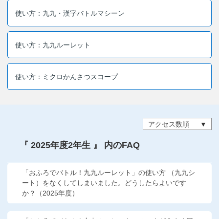
他の講座のよくある質問・手続きはこちら
使い方：九九・漢字バトルマシーン
こどもちゃれんじ
使い方：九九ルーレット
進研ゼミ 中学講座
進研ゼミ 中学講座 中高一貫
使い方：ミクロかんさつスコープ
進研ゼミ 高校講座
アクセス数順
進研ゼミ小学講座のご紹介はこちら
『 2025年度2年生 』 内のFAQ
会員サイト(お子様用)はこちら
「おふろでバトル！九九ルーレット」の使い方 （九九シ
ート）をなくしてしまいました。どうしたらよいです
か？（2025年度）