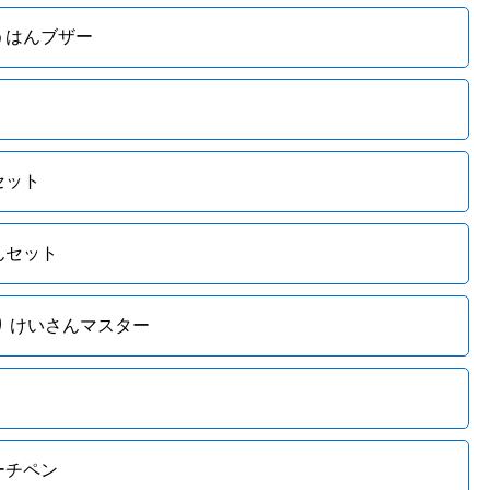
うはんブザー
セット
んセット
 けいさんマスター
ーチペン