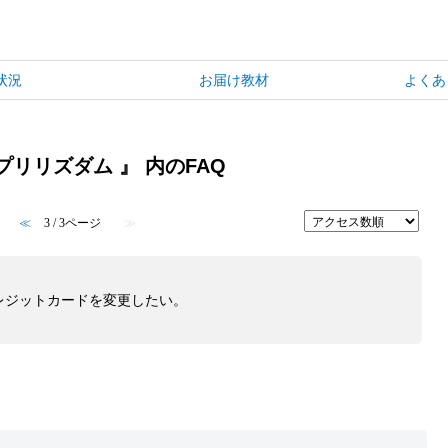
状況
お届け教材
よくあ
リリズダム 』 内のFAQ
≪
3 / 3ページ
≫
レジットカードを変更したい。