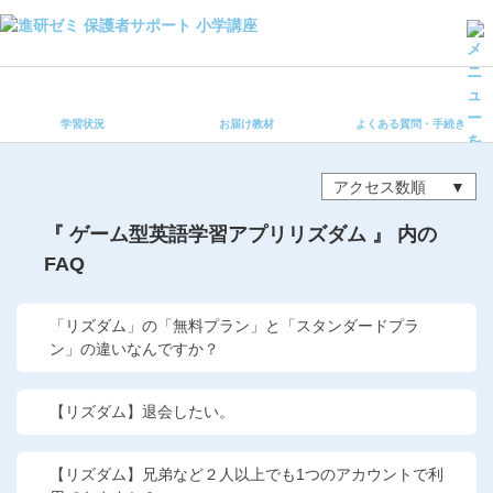
学習状況
お届け教材
学習状況
お届け教材
よくある質問・手続き
よくある質問・手続き
保護者サポート小学講座 トップ
アクセス数順
登録情報の変更・各種お手続き
『 ゲーム型英語学習アプリリズダム 』 内の
FAQ
会員ページへログイン
お客様サポート(手続き・照会)
「リズダム」の「無料プラン」と「スタンダードプラ
よくある質問・お問い合わせ
ン」の違いなんですか？
カテゴリーから探す
【リズダム】退会したい。
お問い合わせ窓口
【リズダム】兄弟など２人以上でも1つのアカウントで利