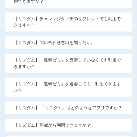
用できますか？
他の講座のよくある質問・手続きはこちら
【リズダム】チャレンジタッチのタブレットでも利用で
こどもちゃれんじ
きますか？
進研ゼミ 中学講座
【リズダム】問い合わせ窓口を知りたい。
進研ゼミ 中学講座 中高一貫
【リズダム】「進研ゼミ」を受講していなくても利用で
進研ゼミ 高校講座
きますか？
進研ゼミ小学講座のご紹介はこちら
【リズダム】「進研ゼミ」を退会しても、利用できます
か？
会員サイト(お子様用)はこちら
【リズダム】 「リズダム」はどのようなアプリですか？
【リズダム】何歳から利用できますか？