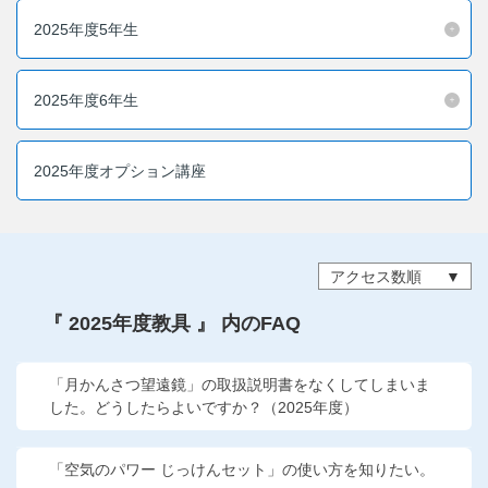
他の講座のよくある質問・手続きはこちら
2025年度5年生
こどもちゃれんじ
2025年度6年生
進研ゼミ 中学講座
進研ゼミ 中学講座 中高一貫
2025年度オプション講座
進研ゼミ 高校講座
アクセス数順
進研ゼミ小学講座のご紹介はこちら
『 2025年度教具 』 内のFAQ
会員サイト(お子様用)はこちら
「月かんさつ望遠鏡」の取扱説明書をなくしてしまいま
した。どうしたらよいですか？（2025年度）
「空気のパワー じっけんセット」の使い方を知りたい。