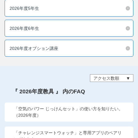
他の講座のよくある質問・手続きはこちら
2026年度5年生
こどもちゃれんじ
2026年度6年生
進研ゼミ 中学講座
進研ゼミ 中学講座 中高一貫
2026年度オプション講座
進研ゼミ 高校講座
アクセス数順
進研ゼミ小学講座のご紹介はこちら
『 2026年度教具 』 内のFAQ
会員サイト(お子様用)はこちら
「空気のパワー じっけんセット」の使い方を知りたい。
（2026年度）
「チャレンジスマートウォッチ」と専用アプリのペアリ