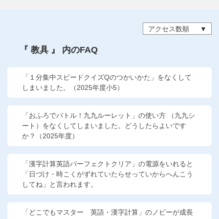
他の講座のよくある質問・手続きはこちら
アクセス数順
こどもちゃれんじ
『 教具 』 内のFAQ
進研ゼミ 中学講座
進研ゼミ 中学講座 中高一貫
「１分集中スピードクイズQのつかいかた」をなくして
しまいました。（2025年度小5）
進研ゼミ 高校講座
「おふろでバトル！九九ルーレット」の使い方 （九九シ
ート）をなくしてしまいました。どうしたらよいです
進研ゼミ小学講座のご紹介はこちら
か？（2025年度）
「漢字計算英語パーフェクトクリア」の電源をいれると
会員サイト(お子様用)はこちら
「日づけ・時こくがずれていたらせっていからへんこう
してね」と言われます。
「どこでもマスター 英語・漢字計算」のノビーが成長