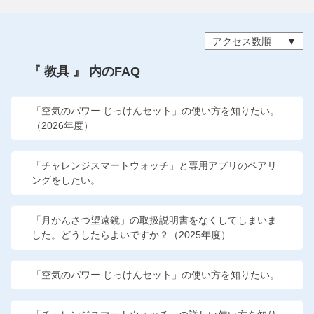
他の講座のよくある質問・手続きはこちら
アクセス数順
こどもちゃれんじ
『 教具 』 内のFAQ
進研ゼミ 中学講座
進研ゼミ 中学講座 中高一貫
「空気のパワー じっけんセット」の使い方を知りたい。
（2026年度）
進研ゼミ 高校講座
「チャレンジスマートウォッチ」と専用アプリのペアリ
ングをしたい。
進研ゼミ小学講座のご紹介はこちら
「月かんさつ望遠鏡」の取扱説明書をなくしてしまいま
した。どうしたらよいですか？（2025年度）
会員サイト(お子様用)はこちら
「空気のパワー じっけんセット」の使い方を知りたい。