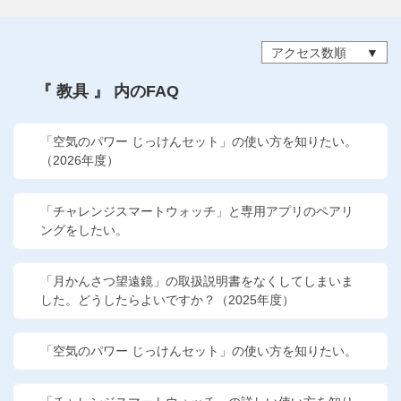
他の講座のよくある質問・手続きはこちら
アクセス数順
こどもちゃれんじ
『 教具 』 内のFAQ
進研ゼミ 中学講座
進研ゼミ 中学講座 中高一貫
「空気のパワー じっけんセット」の使い方を知りたい。
（2026年度）
進研ゼミ 高校講座
「チャレンジスマートウォッチ」と専用アプリのペアリ
ングをしたい。
進研ゼミ小学講座のご紹介はこちら
「月かんさつ望遠鏡」の取扱説明書をなくしてしまいま
した。どうしたらよいですか？（2025年度）
会員サイト(お子様用)はこちら
「空気のパワー じっけんセット」の使い方を知りたい。