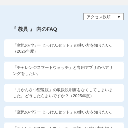
他の講座のよくある質問・手続きはこちら
アクセス数順
こどもちゃれんじ
『 教具 』 内のFAQ
進研ゼミ 中学講座
進研ゼミ 中学講座 中高一貫
「空気のパワー じっけんセット」の使い方を知りたい。
（2026年度）
進研ゼミ 高校講座
「チャレンジスマートウォッチ」と専用アプリのペアリ
ングをしたい。
進研ゼミ小学講座のご紹介はこちら
「月かんさつ望遠鏡」の取扱説明書をなくしてしまいま
した。どうしたらよいですか？（2025年度）
会員サイト(お子様用)はこちら
「空気のパワー じっけんセット」の使い方を知りたい。