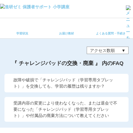
学習状況
お届け教材
学習状況
お届け教材
よくある質問・手続き
よくある質問・手続き
保護者サポート小学講座 トップ
アクセス数順
登録情報の変更・各種お手続き
『 チャレンジパッドの交換・廃棄 』 内のFAQ
会員ページへログイン
お客様サポート(手続き・照会)
故障や破損で「チャレンジパッド（学習専用タブレッ
ト）」を交換しても、学習の履歴は残りますか？
よくある質問・お問い合わせ
受講内容の変更により使わなくなった、または退会で不
カテゴリーから探す
要になった「チャレンジパッド（学習専用タブレッ
ト）」や付属品の廃棄方法について教えてください
お問い合わせ窓口