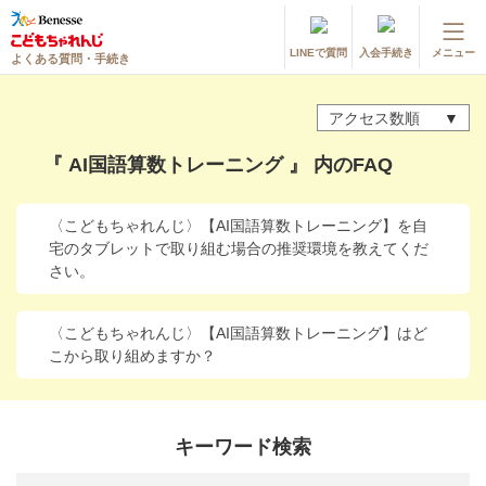
LINEで質問
入会手続き
メニュー
よくある質問・手続き
登録情報の変更・各種お手続き
アクセス数順
会員ページへログイン
お客様サポート(手続き・照会)
『 AI国語算数トレーニング 』 内のFAQ
よくある質問・お問い合わせ
〈こどもちゃれんじ〉【AI国語算数トレーニング】を自
宅のタブレットで取り組む場合の推奨環境を教えてくだ
カテゴリーから探す
さい。
お問い合わせ窓口
〈こどもちゃれんじ〉【AI国語算数トレーニング】はど
こから取り組めますか？
他の講座のよくある質問・手続きはこちら
進研ゼミ 小学講座
キーワード検索
進研ゼミ 中学講座