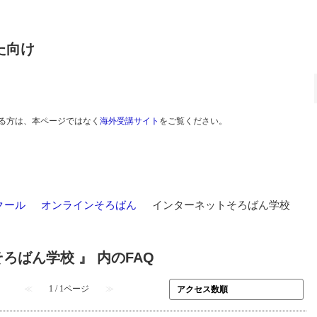
た向け
る方は、本ページではなく
海外受講サイト
をご覧ください。
クール
>
オンラインそろばん
>
インターネットそろばん学校
ろばん学校 』 内のFAQ
≪
1 / 1ページ
≫