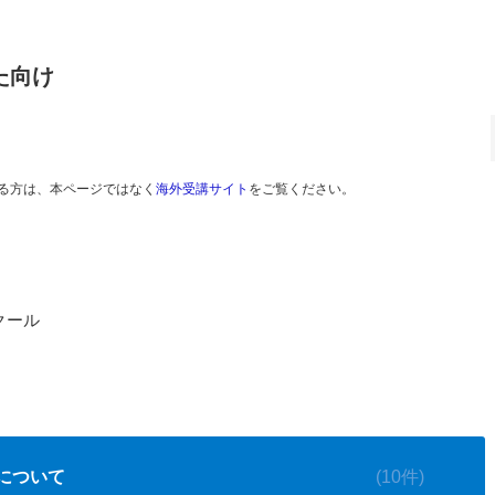
た向け
る方は、本ページではなく
海外受講サイト
をご覧ください。
クール
について
(10件)