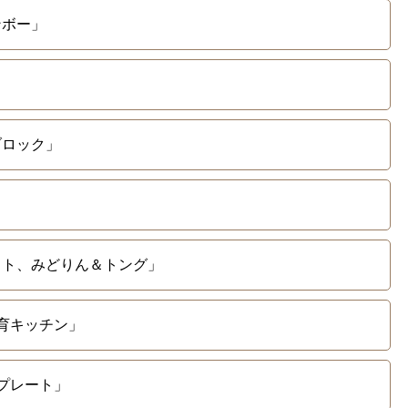
ンボー」
ブロック」
セット、みどりん＆トング」
知育キッチン」
うプレート」