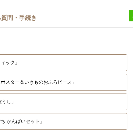
ティック」
けんポスター＆いきものおふろピース」
ぼうし」
ぽち かんぱいセット」