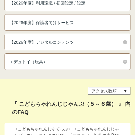
【2026年度】利用環境 / 初回設定 / 設定
進研ゼミ 中学講座 中高一貫
進研ゼミ 高校講座
【2026年度】保護者向けサービス
こどもちゃれんじのご紹介はこちら
【2026年度】デジタルコンテンツ
エデュトイ（玩具）
会員サイトはこちら
アクセス数順
『 こどもちゃれんじじゃんぷ（５～６歳） 』 内
のFAQ
〈こどもちゃれんじすてっぷ〉〈こどもちゃれんじじゃ