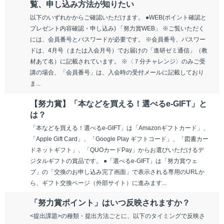
覧、申し込み方法が知りたい
以下のいずれかからご確認いただけます。 ●WEB(ポイント確認と
プレゼント内容確認・申し込み) 「努力賞WEB」 ※ご覧いただく
には、会員番号とパスワードが必要です。 ※会員番号、パスワー
ドは、4月号（または入会月号）でお届けの「進研ゼミ通信」（教
材あて名）に記載されています。 ※〈７分チャレンジ〉のみご受
講の場合、「会員番号」は、入会時の受付メールに記載しており
ま...
【努力賞】「本などを買える！選べるe-GIFT」と
は？
「本などを買える！選べるe-GIFT」は「Amazonギフトカード」、
「Apple Gift Card」、「Google Play ギフトコード」、「図書カー
ドネットギフト」、「QUOカードPay」からお選びいただけるデ
ジタルギフトの賞品です。 ●「選べるe-GIFT」は「努力賞ウェ
ブ」の「交換のお申し込み完了画面」で表示される専用のURLか
ら、ギフト交換ページ（外部サイト）に進みます...
「努力賞ポイント」はいつ反映されますか？
<提出課題>の種類・提出方法ごとに、以下のタイミングで反映さ