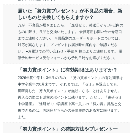
届いた「努力賞プレゼント」が不良品の場合、新
しいものと交換してもらえますか？
万が一不良品が届きましたら、「進研ゼミ」発送日から1年以内の
ものに限り、良品と交換いたします。 会員専用お問い合わせ窓口
までご連絡ください。 ※賞品別のユーザーサポートについては、
対応が異なります。プレゼントお届け時の案内をご確認くださ
い。 ●お電話での問い合わせ・手続き 担当よりご連絡します。 電
話予約サービス受付フォームから予約日時をお選びください。
「努力賞ポイント」に有効期限はありますか？
2026年度中学1～3年生の方の、「努力賞ポイント」の有効期限は
中学卒業年の6月末です。 それまでは、「ゼミ」を退会しても、一
度獲得した「努力賞ポイント」が無効になることはありません。
再入会の際にも以前のポイントは残ります。 ただし、「進研ゼミ
中学講座」「進研ゼミ中学講座中高一貫」の「努力賞」賞品と交
換できるのは、両講座どちらかの受講履歴のある方に限ります。
また、...
「努力賞ポイント」の確認方法やプレゼント一