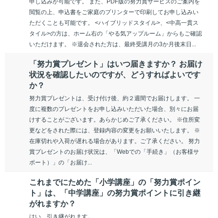
申し込みが可能です。 また、PDF版の努力賞サービスのご案内を
閲覧の上、申込書をご家庭のプリンターで印刷してお申し込みい
ただくことも可能です。 <ハイブリッドスタイル>、<中高一貫ス
タイル>の方は、ホーム右の「やる気アップルーム」からもご確認
いただけます。 ※退会された方は、最終受講月の3か月後末日...
「努力賞プレゼント」はいつ届きますか？ お届け
状況を確認したいのですが、どうすればよいです
か？
努力賞プレゼントは、受け付け後、約２週間でお届けします。 一
度に複数のプレゼントをお申し込みいただいた場合、別々にお届
けすることがございます。あらかじめご了承ください。 ※住所変
更などをされた際には、登録内容の変更をお願いいたします。 ※
在庫切れや入荷が遅れる場合があります。ご了承ください。 努力
賞プレゼントのお届け状況は、「Webでの「手続き」（お客様サ
ポート）」の「お届け...
これまでにためた「小学講座」の「努力賞ポイン
ト」は、「中学講座」の努力賞ポイントに引き継
がれますか？
はい、引き継がれます。