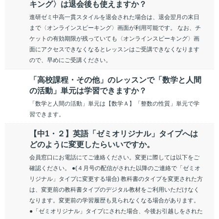
キング〉は退会後も使えますか？
進研ゼミ中高一貫スタイルを退会された場合は、退会翌月の末日
まで〈オンラインスピーキング〉画面が利用可能です。 なお、チ
ケットの有効期限が残っていても〈オンラインスピーキング〉画
面にアクセスできなくなるとレッスンはご受講できなくなります
ので、早めにご受講ください。
「高校課程・その他」のレッスンで「数学と人間
の活動」単元は学習できますか？
「数学と人間の活動」単元は【数学Ａ】「整数の性質」単元で学
習できます。
【中1・２】英語「ゼミオリジナル」タイプへは
どのように変更したらいいですか。
会員窓口にお電話にてご連絡ください。変更に際しては以下をご
確認ください。 ●(４月号の配信がされた以降のご連絡で「ゼミオ
リジナル」タイプに変更する場合) 教科書のタイプを変更された方
は、変更前の教科書タイプのデジタル教材をご利用いただけなく
なります。変更前の学習履歴も見られなくなる場合があります。
●「ゼミオリジナル」タイプにされた場合、今後お引越しをされた