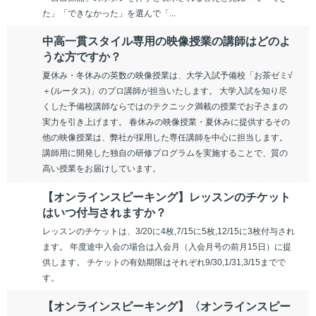
た」「できなかった」を選んで「...
中高一貫スタイル専用の映像授業の講師はどのよ
うな方ですか？
夏休み・冬休みの英数の映像授業は、大学入試予備校「お茶ゼミ√
＋(ルータス)」のプロ講師が担当いたします。 大学入試を知り尽
くした予備校講師ならではのテクニック満載の授業でお子さまの
実力を引き上げます。 春休みの映像授業・夏休みに提供するその
他の映像授業は、弊社が採用した専任講師を中心に担当します。
講師用に開発した独自の研修プログラムを実施することで、質の
高い授業をお届けしています。
【オンラインスピーキング】レッスンのチケット
はいつ付与されますか？
レッスンのチケットは、3/20に4枚,7/15に5枚,12/15に3枚付与され
ます。 年度途中入会の場合は入会月（入会月号の前月15日）に提
供します。 チケットの有効期限はそれぞれ9/30,1/31,3/15までで
す。
【オンラインスピーキング】〈オンラインスピー