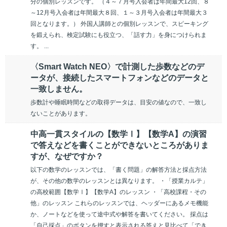
分の個別レッスンです。 （４～７月号入会者は年間最大12回、８
～12月号入会者は年間最大８回、１～３月号入会者は年間最大３
回となります。） 外国人講師との個別レッスンで、スピーキング
を鍛えられ、検定試験にも役立つ、「話す力」を身につけられま
す。 ...
〈Smart Watch NEO〉で計測した歩数などのデ
ータが、接続したスマートフォンなどのデータと
一致しません。
歩数計や睡眠時間などの取得データは、目安の値なので、一致し
ないことがあります。
中高一貫スタイルの【数学Ⅰ】【数学A】の演習
で答えなどを書くことができないところがありま
すが、なぜですか？
以下の数学のレッスンでは、「書く問題」の解答方法と採点方法
が、その他の数学のレッスンとは異なります。 ・「授業カルテ」
の高校範囲【数学Ⅰ】【数学A】のレッスン ・「高校課程・その
他」のレッスン これらのレッスンでは、ヘッダーにあるメモ機能
か、ノートなどを使って途中式や解答を書いてください。 採点は
「自己採点」のボタンを押すと表示される答えと見比べて「でき