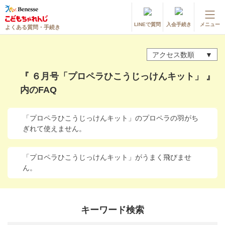
LINEで質問
入会手続き
メニュー
よくある質問・手続き
登録情報の変更・各種お手続き
アクセス数順
会員ページへログイン
お客様サポート(手続き・照会)
『 ６月号「プロペラひこうじっけんキット」 』
内のFAQ
よくある質問・お問い合わせ
カテゴリーから探す
「プロペラひこうじっけんキット」のプロペラの羽がち
ぎれて使えません。
お問い合わせ窓口
「プロペラひこうじっけんキット」がうまく飛びませ
ん。
他の講座のよくある質問・手続きはこちら
進研ゼミ 小学講座
キーワード検索
進研ゼミ 中学講座