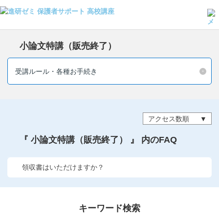
よくある質問・手続き
小論文特講（販売終了）
保護者サポート高校講座トップ
受講ルール・各種お手続き
登録情報の変更・各種お手続き
会員ページへログイン
お客様サポート(手続き・照会)
アクセス数順
よくある質問・お問い合わせ
『 小論文特講（販売終了） 』 内のFAQ
カテゴリーから探す
領収書はいただけますか？
お問い合わせ窓口
他の講座のよくある質問・手続きはこちら
キーワード検索