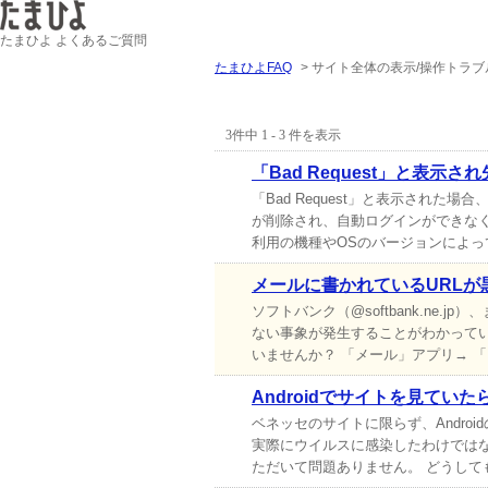
たまひよ よくあるご質問
たまひよFAQ
>
サイト全体の表示/操作トラブ
『 サイト全体の表示/操作トラブル
3件中 1 - 3 件を表示
「Bad Request」と表示
「Bad Request」と表示された
が削除され、自動ログインができな
利用の機種やOSのバージョンによっ
メールに書かれているURLが黒
ソフトバンク（@softbank.ne.j
ない事象が発生することがわかって
いませんか？ 「メール」アプリ→ 「
Androidでサイトを見て
ベネッセのサイトに限らず、Andr
実際にウイルスに感染したわけでは
ただいて問題ありません。 どうして