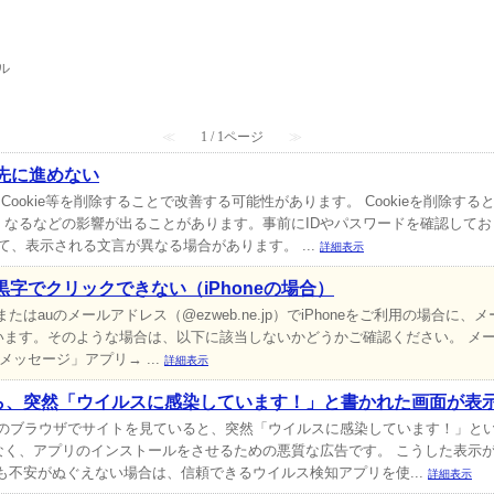
ル
 』 内のFAQ
≪
1 / 1ページ
≫
され先に進めない
場合、Cookie等を削除することで改善する可能性があります。 Cookieを削
くなるなどの影響が出ることがあります。事前にIDやパスワードを確認して
て、表示される文言が異なる場合があります。 ...
詳細表示
字でクリックできない（iPhoneの場合）
p）、またはauのメールアドレス（@ezweb.ne.jp）でiPhoneをご利用の場
います。そのような場合は、以下に該当しないかどうかご確認ください。 メ
メッセージ」アプリ→ ...
詳細表示
いたら、突然「ウイルスに感染しています！」と書かれた画面が表
oidのブラウザでサイトを見ていると、突然「ウイルスに感染しています！」と
なく、アプリのインストールをさせるための悪質な広告です。 こうした表示
も不安がぬぐえない場合は、信頼できるウイルス検知アプリを使...
詳細表示