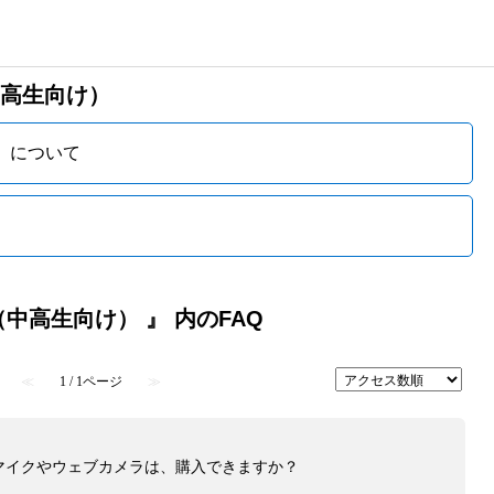
h（中高生向け）
向け）について
ish（中高生向け） 』 内のFAQ
≪
1 / 1ページ
≫
マイクやウェブカメラは、購入できますか？