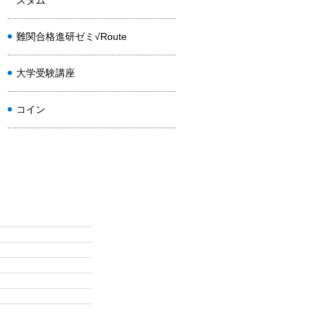
ズダム
難関合格進研ゼミ√Route
大学受験講座
コイン