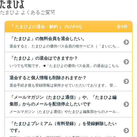
たまひよ よくあるご質問
『 たまひよの退会・解約 』 内のFAQ
全5件
「たまひよ」の無料会員を退会したい。
退会すると、たまひよの優待パス会員の他サービス（「まいにちのたまひよ」アプリのプレゼント応募等）も利用できなくなりますのでご注意ください。 ■メール配信のみ停止することもできます。こちらのFAQをご参照ください。 退会手続き後、何通か入れ違いでメールをお送りしてしまうことがございます。何卒ご了承ください。 ■退会をご希望の場合は、退会受付よりお手続きください。 →退会受付...
「たまひよ」の退会はできますか？
いつでも可能です。 ■「たまひよの優待パス会員」の退会はこちら
退会すると個人情報も削除されますか？
退会手続き後も登録情報は保持させていただいております。 登録情報の消去をご希望の場合は、 個人情報の消去をしてほしいです をご確認いただきお手続きをお願いします。 ※「たまひよプレミアム（有料登録）」をご利用中の方は、必ず有料登録の解除を行った後に、消去のご依頼をお願いします。
「メールマガジン（たまひよ通信）」や、「たまひよ編
集部」からのメールを配信停止したいです
メールマガジン（たまひよ通信）やたまひよ編集部からのメールの配信停止はこちらをクリック（空メールを送る） ※メールソフトが起動しますので、空メールを送信してください。メール配信停止手続き用URLを記載したメールが返信されますので、48時間以内にそのURLをクリックし、停止手続きを行ってください。 ※なお、お手続きをしていただいた後、何通か入れ違いでお届けしてしまう場合がございますので...
「たまひよプレミアム（有料登録）」を登録解除したい
です。