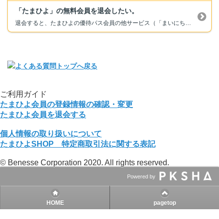
「たまひよ」の無料会員を退会したい。
退会すると、たまひよの優待パス会員の他サービス（「まいにちのたまひよ」アプリのプレゼント応募等）も利用できなくなりますのでご注意ください。 ■メール配信のみ停止することもできます。こちらのFAQをご参照ください。 退会手続き後、何通か入れ違いでメールをお送りしてしまうことがございます。何卒ご了承ください。 ■退会をご希望の場合は、退会受付よりお手続きください。 →退会受付...
ご利用ガイド
たまひよ会員の登録情報の確認・変更
たまひよ会員を退会する
個人情報の取り扱いについて
たまひよSHOP 特定商取引法に関する表記
© Benesse Corporation 2020. All rights reserved.
Powered by
HOME
pagetop