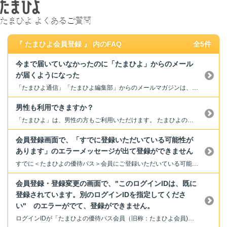
たまひよ よくあるご質問
『 たまひよ会員登録 』 内のFAQ
全5件
今まで届いていなかったのに「たまひよ」からのメール
が届くようになった
「たまひよ通信」「たまひよ編集部」からのメールマガジンは、「たまひよの優待パス会員」に、ご登録いただいたかたにお届けしております。 iCloudのメールアドレスにて会員登録をしているかたに対し、数カ月間メール配信ができないエラーが発生しておりました。2023年11月下旬より対象のかたへのメール配信を再開しております。 メール停止をご希望の場合は、下記の手順にてメール停止をお願...
男性も利用できますか？
「たまひよ」は、男性の方もご利用いただけます。 たまひよの「メール」配信サービスについては、「男性」で登録をいただくと、パパ向けのアドバイスにつきましてもお送りしております。ご夫婦で活用されているかたもいらっしゃいます。是非ご活用ください。
会員登録画面で、「すでに登録いただいている可能性が
あります」のエラーメッセージが出て登録ができません
すでに＜たまひよの優待パス＞会員にご登録いただいている可能性があります。 ご登録のログインID・パスワードにて、ログインしてください。 また、お名前や住所情報等を追加でご登録いただく際に、たまひよSHOPと同じログインIDはご利用いただけません。大変お手数ですがログインIDを変更いただきご登録ください。 パスワードをお忘れになったかたは、下記よりパスワード再発行のお手続きをお...
会員登録・登録変更の画面で、"このログインIDは、既に
登録されています。別のログインIDを指定してくださ
い" のエラーがでて、登録ができません。
ログインIDが「たまひよの優待パス会員（旧称：たまひよ会員)」や「たまひよSHOP」 にて既に登録されている場合、本エラーメッセージが表示されます。 〇新規登録の場合 ・「たまひよの優待パス会員」にメールアドレスをログインIDとしてご利用の場合は、既に登録済みのアカウントでログインしてください。 ・「たまひよSHOP」をご登録の場合は、お手数ですが異なるメールアドレス(ログイン...