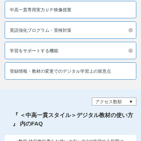
こどもちゃれんじ
中高一貫専用実力ＵＰ映像授業
進研ゼミ 小学講座
英語強化プログラム・英検対策
進研ゼミ 中学講座
進研ゼミ 高校講座
学習をサポートする機能
進研ゼミ中学講座中高一貫のご紹介はこちら
登録情報・教材の変更でのデジタル学習上の留意点
会員サイトはこちら
アクセス数順
『 ＜中高一貫スタイル＞デジタル教材の使い方
』 内のFAQ