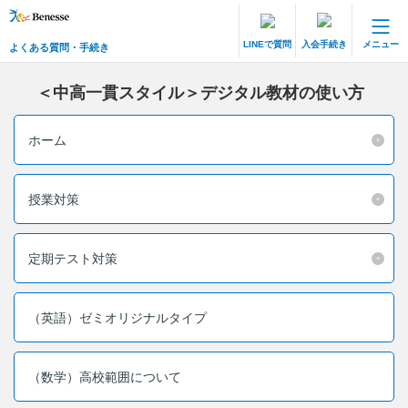
LINEで質問
入会手続き
メニュー
よくある質問・手続き
保護者サポート 中高一貫講座 トップ
よくある質問・手続き
＜中高一貫スタイル＞デジタル教材の使い方
登録情報の変更・各種お手続き
ホーム
会員ページへログイン
お客様サポート(手続き・照会)
授業対策
よくある質問・お問い合わせ
定期テスト対策
カテゴリーから探す
（英語）ゼミオリジナルタイプ
お問い合わせ窓口
（数学）高校範囲について
他の講座のよくある質問・手続きはこちら