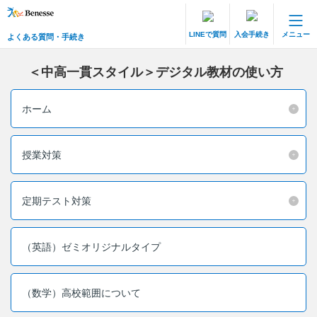
LINEで質問
入会手続き
メニュー
よくある質問・手続き
保護者サポート 中高一貫講座 トップ
よくある質問・手続き
＜中高一貫スタイル＞デジタル教材の使い方
登録情報の変更・各種お手続き
ホーム
会員ページへログイン
お客様サポート(手続き・照会)
授業対策
よくある質問・お問い合わせ
定期テスト対策
カテゴリーから探す
（英語）ゼミオリジナルタイプ
お問い合わせ窓口
（数学）高校範囲について
他の講座のよくある質問・手続きはこちら